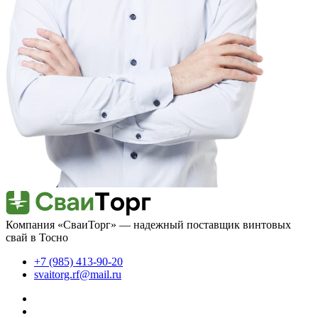
Компания «СваиТорг» — надежный поставщик винтовых
свай в Тосно
+7 (985) 413-90-20
svaitorg.rf@mail.ru