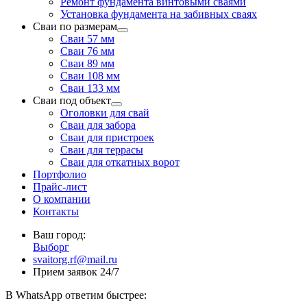
Ремонт фундамента винтовыми сваями
Установка фундамента на забивных сваях
Сваи по размерам
Сваи 57 мм
Сваи 76 мм
Сваи 89 мм
Сваи 108 мм
Сваи 133 мм
Сваи под объект
Оголовки для свай
Сваи для забора
Сваи для пристроек
Сваи для террасы
Сваи для откатных ворот
Портфолио
Прайс-лист
О компании
Контакты
Ваш город:
Выборг
svaitorg.rf@mail.ru
Прием заявок 24/7
В
WhatsApp
ответим быстрее: