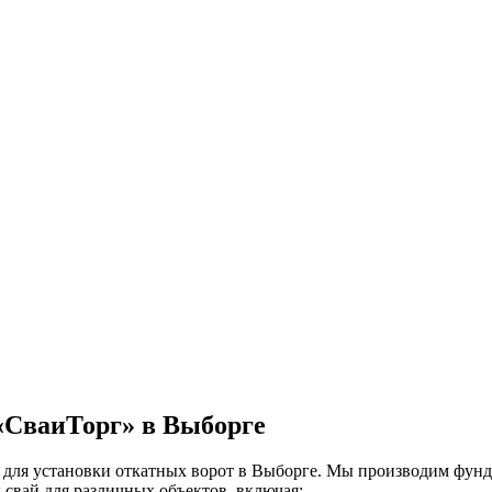
«СваиТорг» в Выборге
для установки откатных ворот в Выборге. Мы производим фунда
свай для различных объектов, включая: