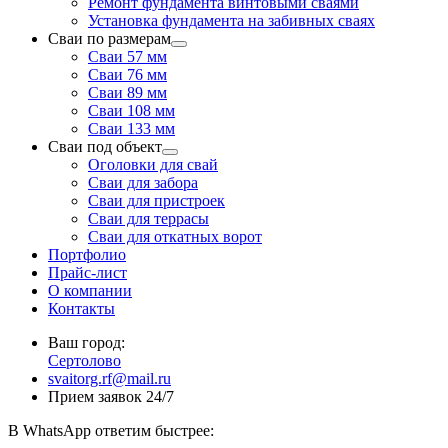
Ремонт фундамента винтовыми сваями
Установка фундамента на забивных сваях
Сваи по размерам
Сваи 57 мм
Сваи 76 мм
Сваи 89 мм
Сваи 108 мм
Сваи 133 мм
Сваи под объект
Оголовки для свай
Сваи для забора
Сваи для пристроек
Сваи для террасы
Сваи для откатных ворот
Портфолио
Прайс-лист
О компании
Контакты
Ваш город:
Сертолово
svaitorg.rf@mail.ru
Прием заявок 24/7
В
WhatsApp
ответим быстрее: