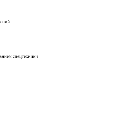
щений
ванием спецтехники