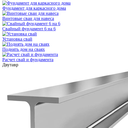
Фундамент для каркасного дома
Винтовые сваи для навеса
Свайный фундамент 6 на 6
Установка свай
Поднять дом на сваях
Расчет свай и фундамента
Двутавр